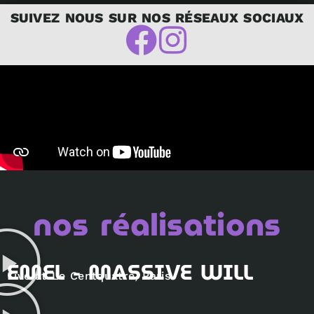
SUIVEZ NOUS SUR NOS RÉSEAUX SOCIAUX
nos réalisations
EMEL - MASSIVE WILL
Live at Le Centquatre, Paris